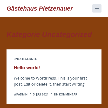
Z
Gästehaus Pletzenauer
u
m
I
n
Kategorie
Uncategorized
h
a
l
t
s
UNCATEGORIZED
p
Hello world!
r
i
Welcome to WordPress. This is your first
n
post. Edit or delete it, then start writing!
g
WPADMIN
5. JULI 2021
EIN KOMMENTAR
e
n